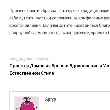
Проекты бань из бревна – это путь к традиционным
себе аутентичность и современные комфортные реш
восстановления. Если вы хотите насладиться благ
природной гармонии и снять напряжение, проекты б
Навигация
Предыдущая
ПРЕДЫДУЩАЯ ЗАПИСЬ
запись:
Проекты Домов из Бревна: Вдохновение и Ую
по
Естественном Стиле
записям
Артур