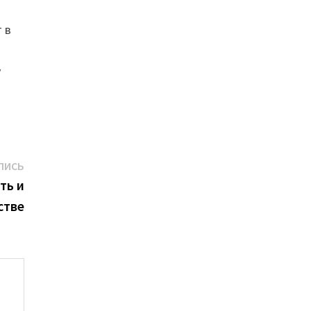
 в
у
Следующая
ПИСЬ
запись:
ть и
стве